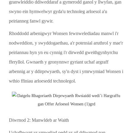
granwleiddio ddiweddaraf a gymerodd ganol y llwyfan, gan
swyno ein hymwelwyr gyda'u technoleg arloesol a'u
peirianneg fanwl gywir.
Rhoddodd arbenigwyr Wonsen fewnwelediadau manwl i'r
nodweddion, y swyddogaethau, a'r potensial aruthrol y mae'r
peiriannau hyn yn eu cynnig i'r dirwedd gweithgynhyrchu
fferyllol. Gwnaeth y gronynnwr gyriant uchaf argraff
arbennig ar y ddirprwyaeth, sy'n dyst i ymrwymiad Wonsen i
wthio ffiniau arloesedd technolegol.
Diwrnod 2: Manwldeb ar Waith
Uchafbwynt yr ymweliad oedd yr ail ddiwrnod pan