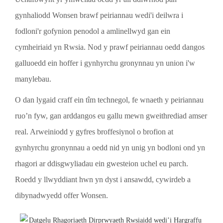
gynhaliodd Wonsen brawf peiriannau wedi'i deilwra i
fodloni'r gofynion penodol a amlinellwyd gan ein
cymheiriaid yn Rwsia. Nod y prawf peiriannau oedd dangos
galluoedd ein hoffer i gynhyrchu gronynnau yn union i'w
manylebau.
O dan lygaid craff ein tîm technegol, fe wnaeth y peiriannau
ruo’n fyw, gan arddangos eu gallu mewn gweithrediad amser
real. Arweiniodd y gyfres broffesiynol o brofion at
gynhyrchu gronynnau a oedd nid yn unig yn bodloni ond yn
rhagori ar ddisgwyliadau ein gwesteion uchel eu parch.
Roedd y llwyddiant hwn yn dyst i ansawdd, cywirdeb a
dibynadwyedd offer Wonsen.