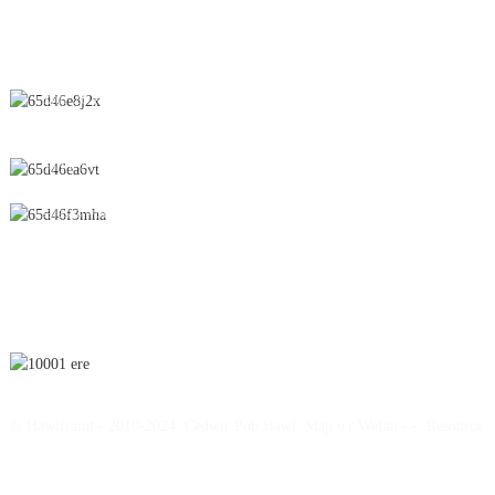
CYSYLLTWCH Â NI
Rhif 28 Heol Chunfeng, Parth Datblygu Economaidd a Thechnolegol,
Dinas Yichun, Talaith Jiangxi, Tsieina
0086-795-2196639
sales@wonsen.cn
TANYSGRIFIWCH
© Hawlfraint - 2010-2024: Cedwir Pob Hawl.
Map o'r Wefan
-
-
Resource