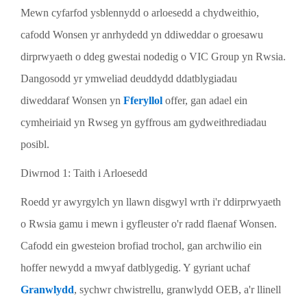
Mewn cyfarfod ysblennydd o arloesedd a chydweithio,
cafodd Wonsen yr anrhydedd yn ddiweddar o groesawu
dirprwyaeth o ddeg gwestai nodedig o VIC Group yn Rwsia.
Dangosodd yr ymweliad deuddydd ddatblygiadau
diweddaraf Wonsen yn
Fferyllol
offer, gan adael ein
cymheiriaid yn Rwseg yn gyffrous am gydweithrediadau
posibl.
Diwrnod 1: Taith i Arloesedd
Roedd yr awyrgylch yn llawn disgwyl wrth i'r ddirprwyaeth
o Rwsia gamu i mewn i gyfleuster o'r radd flaenaf Wonsen.
Cafodd ein gwesteion brofiad trochol, gan archwilio ein
hoffer newydd a mwyaf datblygedig. Y gyriant uchaf
Granwlydd
, sychwr chwistrellu, granwlydd OEB, a'r llinell