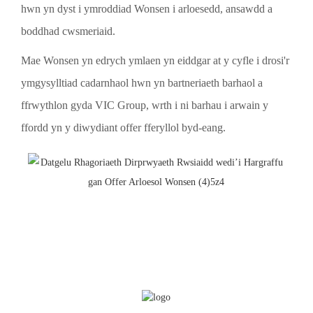
hwn yn dyst i ymroddiad Wonsen i arloesedd, ansawdd a
boddhad cwsmeriaid.
Mae Wonsen yn edrych ymlaen yn eiddgar at y cyfle i drosi'r
ymgysylltiad cadarnhaol hwn yn bartneriaeth barhaol a
ffrwythlon gyda VIC Group, wrth i ni barhau i arwain y
ffordd yn y diwydiant offer fferyllol byd-eang.