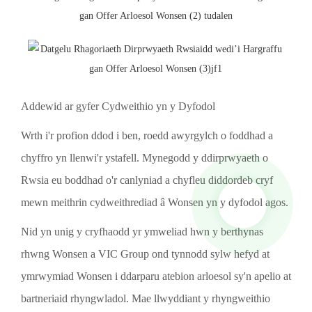
Addewid ar gyfer Cydweithio yn y Dyfodol
Wrth i'r profion ddod i ben, roedd awyrgylch o foddhad a
chyffro yn llenwi'r ystafell. Mynegodd y ddirprwyaeth o
Rwsia eu boddhad o'r canlyniad a chyfleu diddordeb cryf
mewn meithrin cydweithrediad â Wonsen yn y dyfodol agos.
Nid yn unig y cryfhaodd yr ymweliad hwn y berthynas
rhwng Wonsen a VIC Group ond tynnodd sylw hefyd at
ymrwymiad Wonsen i ddarparu atebion arloesol sy'n apelio at
bartneriaid rhyngwladol. Mae llwyddiant y rhyngweithio